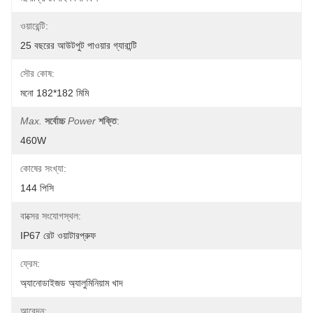
ওয়ারেন্টি:
25 বছরের আউটপুট পাওয়ার গ্যারান্টি
সৌর কোষ:
মনো 182*182 মিমি
Max.
সর্বোচ্চ
Power
শক্তি
:
460W
কোষের সংখ্যা:
144 পিসি
বাক্সের সংযোগস্থল:
IP67 রেট ওয়াটারপ্রুফ
ফ্রেম:
অ্যানোডাইজড অ্যালুমিনিয়াম খাদ
আবেদন: