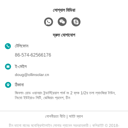
সোশ্যাল মিডিয়া
দ্রুত যোগাযোগ
টেলিফোন
86-574-62566176
ই-মেইল
doug@ollinsolar.cn
ঠিকানা
জিনলাং রোড ওয়ানয়াং ইন্ডাস্ট্রিয়াল পার্ক নং 2 ব্লক 1/2য় তলা ল্যাংজিয়া টাউন,
নিংবো ইউইয়াও সিটি, ঝেজিয়াং প্রদেশ, চীন
গোপনীয়তা নীতি
|
সাইট ম্যাপ
চীন ভালো মানের মনোক্রিস্টালাইন সোলার প্যানেল সরবরাহকারী। কপিরাইট © 2018-