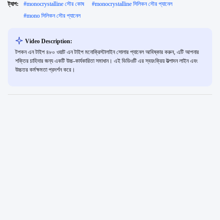
ট্যাগ:
#
monocrystalline সৌর কোষ
#
monocrystalline সিলিকন সৌর প্যানেল
#
mono সিলিকন সৌর প্যানেল
Video Description:
টপকন এন টাইপ ৪৮০ ওয়াট এন টাইপ মনোক্রিস্টালাইন সোলার প্যানেল আবিষ্কার করুন, এটি আপনার
শক্তির চাহিদার জন্য একটি উচ্চ-কার্যকারিতা সমাধান। এই ভিডিওটি এর স্বয়ংক্রিয় উত্পাদন লাইন এবং
উচ্চতর কর্মক্ষমতা প্রদর্শন করে।