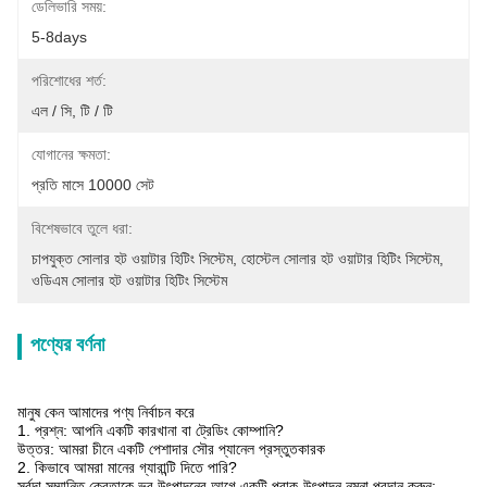
ডেলিভারি সময়:
5-8days
পরিশোধের শর্ত:
এল / সি, টি / টি
যোগানের ক্ষমতা:
প্রতি মাসে 10000 সেট
বিশেষভাবে তুলে ধরা:
চাপযুক্ত সোলার হট ওয়াটার হিটিং সিস্টেম
, 
হোস্টেল সোলার হট ওয়াটার হিটিং সিস্টেম
, 
ওডিএম সোলার হট ওয়াটার হিটিং সিস্টেম
পণ্যের বর্ণনা
মানুষ কেন আমাদের পণ্য নির্বাচন করে
1. প্রশ্ন: আপনি একটি কারখানা বা ট্রেডিং কোম্পানি?
উত্তর: আমরা চীনে একটি পেশাদার সৌর প্যানেল প্রস্তুতকারক
2. কিভাবে আমরা মানের গ্যারান্টি দিতে পারি?
সর্বদা সম্মানিত ক্রেতাকে ভর উৎপাদনের আগে একটি প্রাক-উৎপাদন নমুনা প্রদান করুন;