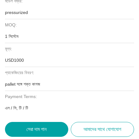
মডেল নম্বর:
pressurized
MOQ:
1 সিস্টেম
মূল্য:
USD1000
প্যাকেজিংয়ের বিবরণ:
pallet সঙ্গে শক্ত কাগজ
Payment Terms:
এল / সি, টি / টি
সেরা দাম পান
আমাদের সাথে যোগাযোগ