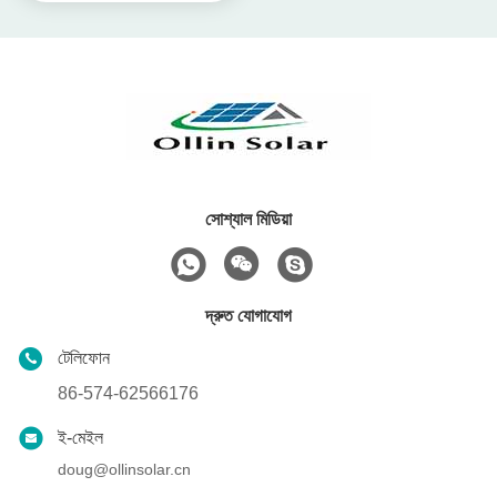
সোশ্যাল মিডিয়া
দ্রুত যোগাযোগ
টেলিফোন
86-574-62566176
ই-মেইল
doug@ollinsolar.cn