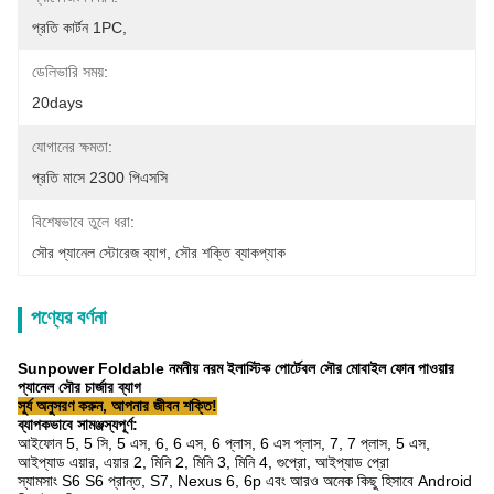
প্রতি কার্টন 1PC,
ডেলিভারি সময়:
20days
যোগানের ক্ষমতা:
প্রতি মাসে 2300 পিএসসি
বিশেষভাবে তুলে ধরা:
সৌর প্যানেল স্টোরেজ ব্যাগ
, 
সৌর শক্তি ব্যাকপ্যাক
পণ্যের বর্ণনা
Sunpower Foldable নমনীয় নরম ইলাস্টিক পোর্টেবল সৌর মোবাইল ফোন পাওয়ার
প্যানেল সৌর চার্জার ব্যাগ
সূর্য অনুসরণ করুন, আপনার জীবন শক্তি!
ব্যাপকভাবে সামঞ্জস্যপূর্ণ:
আইফোন 5, 5 সি, 5 এস, 6, 6 এস, 6 প্লাস, 6 এস প্লাস, 7, 7 প্লাস, 5 এস,
আইপ্যাড এয়ার, এয়ার 2, মিনি 2, মিনি 3, মিনি 4, গুপ্রো, আইপ্যাড প্রো
স্যামসাং S6 S6 প্রান্ত, S7, Nexus 6, 6p এবং আরও অনেক কিছু হিসাবে Android