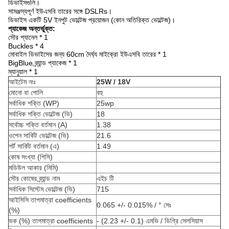
ডিভাইসগুলি।
সামঞ্জস্যপূর্ণ ইউএসবি তারের সঙ্গে DSLRs।
ডিভাইস একটি 5V ইনপুট ভোল্টেজ প্রয়োজন (কোন অতিরিক্ত ভোল্টেজ)।
প্যাকেজ অন্তর্ভুক্ত:
সৌর প্যানেল * 1
Buckles * 4
মোবাইল ডিভাইসের জন্য 60cm দৈর্ঘ্য মাইক্রো ইউএসবি তারের * 1
BigBlue ব্র্যান্ড প্যাকেজ * 1
ম্যানুয়াল * 1
আইটেম নংঃ
25W / 18V
মোনো বা পোলি
বহু
সর্বাধিক শক্তি (WP)
25wp
সর্বাধিক শক্তি ভোল্টেজ (ভি)
18
সর্বোচ্চ শক্তি বর্তমান (A)
1.38
ওপেন সার্কিট ভোল্টেজ (ভি)
21.6
শর্ট সার্কিট বর্তমান (এ)
1.49
কোষ সংখ্যা (পিসি)
মডিউল আকার (মিমি)
সৌর কোষের ব্র্যান্ড নাম
এইচ টি
সর্বাধিক সিস্টেম ভোল্টেজ (ভি)
715
আইসিসি তাপমাত্রা coefficients
0.065 +/- 0.015% / ° সেঃ
(%)
ভক (%) তাপমাত্রা coefficients
- (2.23 +/- 0.1) এমভি / ডিগ্রি সেলসিয়াস