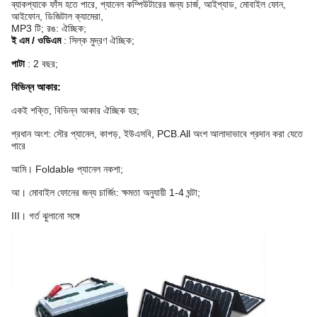
ব্যাকপ্যাকে ফাঁস হতে পারে, প্যানেল কম্পিউটারের জন্য চার্জ, আইপ্যাড, মোবাইল ফোন,
আইফোন, ডিজিটাল ক্যামেরা,
MP3 টি;
রঙ: ঐচ্ছিক;
ই এম / ওডিএম
: সিল্ক মুদ্রণ ঐচ্ছিক;
পাটা
: 2 বছর;
বিভিন্ন আকার:
একই শক্তি, বিভিন্ন আকার ঐচ্ছিক হয়;
প্রধান অংশ: সৌর প্যানেল, কাপড়, ইউএসবি, PCB.All অংশ আলাদাভাবে প্রদান করা যেতে
পারে
আমি।
Foldable প্যানেল নকশা;
আ।
মোবাইল ফোনের জন্য চার্জিং: ক্ষমতা অনুযায়ী 1-4 ঘন্টা;
III।
গর্ত ঝুলানো সঙ্গে