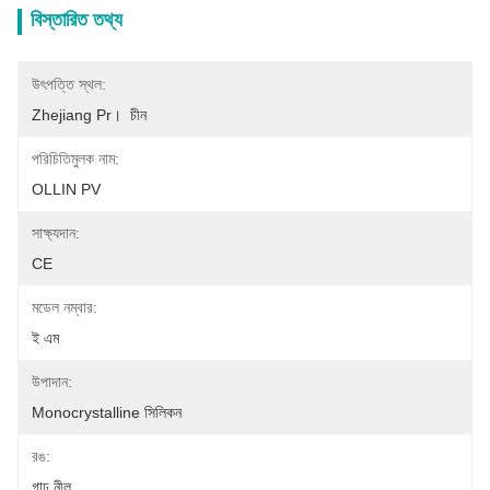
বিস্তারিত তথ্য
উৎপত্তি স্থল:
Zhejiang Pr।  চীন
পরিচিতিমুলক নাম:
OLLIN PV
সাক্ষ্যদান:
CE
মডেল নম্বার:
ই এম
উপাদান:
Monocrystalline সিলিকন
রঙ:
গাঢ় নীল