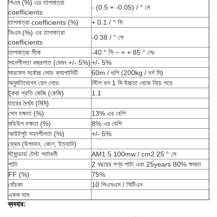
পিএম (%) এর তাপমাত্রা
- (0.5 + -0.05) / ° সে
coefficients
তাপমাত্রা coefficients (%)
+ 0.1 / ° সি
ভিএম (%) এর তাপমাত্রা
-0.38 / ° সে
coefficients
তাপমাত্রা সীমা
-40 ° সি ~ + + 85 ° সেঃ
সহনশীলতা বজ্রপাত (যেমন +/- 5%)
+/- 5%
সারফেস সর্বোচ্চ লোড ক্যাপাসিটি
60m / গুলি (200kg / বর্গ মি)
অনুমতিযোগ্য হেল লোড
স্টিল বল 1 মি উচ্চতা থেকে নিচে পড়ে
টুকরা প্রতি কেজি (কেজি)
1.1
তারের দৈর্ঘ্য (মিমি)
সেল দক্ষতা (%)
13% এর বেশি
মডিউল দক্ষতা (%)
8% এর বেশি
আউটপুট সহনশীলতা (%)
+/- 5%
ফ্রেম (উপাদান, কোণ, ইত্যাদি)
স্ট্যান্ডার্ড টেস্ট শর্তাবলী
AM1.5 100mw / cm2 25 ° সে
পাটা
2 বছরের পণ্য পাটা এবং 25years 80% ক্ষমতা
FF (%)
75%
বোঁচকা
10 পিএসএস / সিটিএন
একক দাম
ব্যবহার: